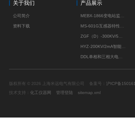
关于我们
产品展示
公司简介
MEBX-1866变电站监控信息一体化验收装置
资料下载
MS-601G互感器特性综合测试仪
ZGF（D）-300KV/5mA直流高压发生器
HYZ-200KV/2mA智能型直流高压发生器
DDL单相和三相大电流发生器及配套负载装置
版权所有 © 2026 上海米远电气有限公司 备案号：
沪ICP备15016
技术支持：
化工仪器网
管理登陆
sitemap.xml