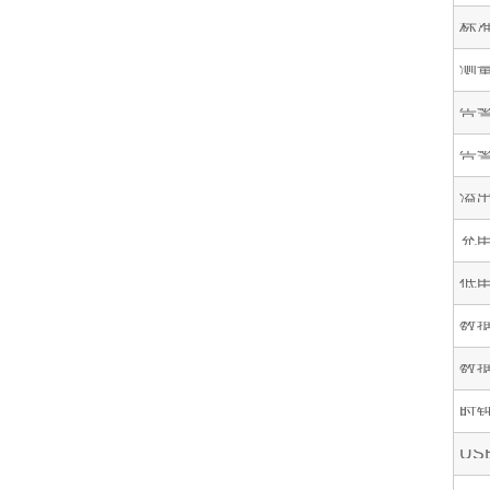
标
测
告
告
溢
充
低
数
数
时
US