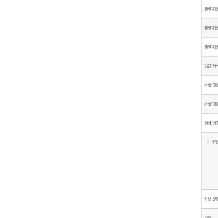
数
数
数
溢
报
报
电
工
仪
质