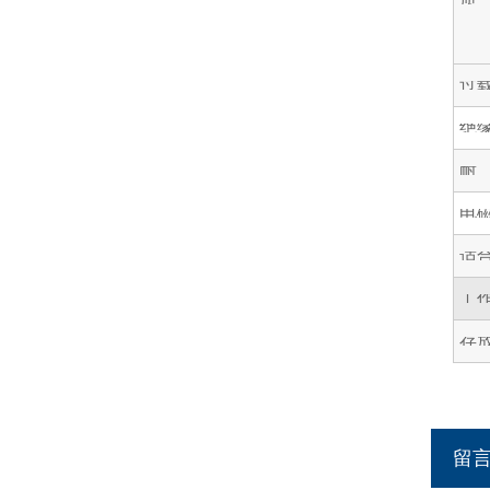
过
绝
耐
电
适
工
存
留