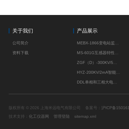
关于我们
产品展示
公司简介
MEBX-1866变电站监控信息一体化验收装置
资料下载
MS-601G互感器特性综合测试仪
ZGF（D）-300KV/5mA直流高压发生器
HYZ-200KV/2mA智能型直流高压发生器
DDL单相和三相大电流发生器及配套负载装置
版权所有 © 2026 上海米远电气有限公司 备案号：
沪ICP备15016
技术支持：
化工仪器网
管理登陆
sitemap.xml