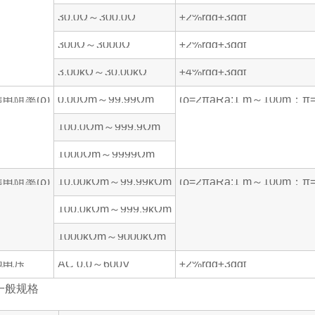
30.0Ω～300.0Ω
±2%rdg±3dgt
300Ω～3000Ω
±2%rdg±3dgt
3.00kΩ～30.00kΩ
±4%rdg±3dgt
电阻率(ρ)
0.00Ωm～99.99Ωm
(ρ=2πaRa:1 m～100m；π=
100.0Ωm～999.9Ωm
1000Ωm～9999Ωm
电阻率(ρ)
10.00kΩm～99.99kΩm
(ρ=2πaRa:1 m～100m；π=
100.0kΩm～999.9kΩm
1000kΩm～9000kΩm
地电压
AC 0.0～600V
±2%rdg±3dgt
一般规格