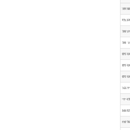
测
线
通
通 
数
数
数
溢
干
辅
报