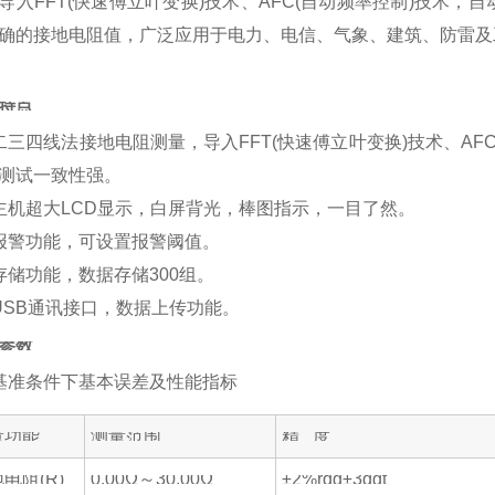
导入FFT(快速傅立叶变换)技术、AFC(自动频率控制)技术
确的接地电阻值，广泛应用于电力、电信、气象、建筑、防雷及
特点
二三四线法接地电阻测量，导入FFT(快速傅立叶变换)技术、A
测试一致性强。
主机超大LCD显示，白屏背光，棒图指示，一目了然。
报警功能，可设置报警阈值。
存储功能，数据存储300组。
USB通讯接口，数据上传功能。
参数
基准条件下基本误差及性能指标
量功能
测量范围
精 度
电阻(R)
0.00Ω～30.00Ω
±2%rdg±3dgt