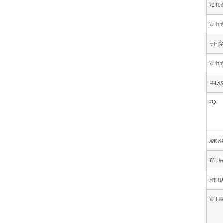
测
测
开
测
电
换
标
简
辅
测