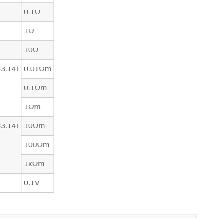
0.1Ω
1Ω
10Ω
3.14)
0.01Ωm
0.1Ωm
1Ωm
3.14)
10Ωm
100Ωm
1kΩm
0.1V