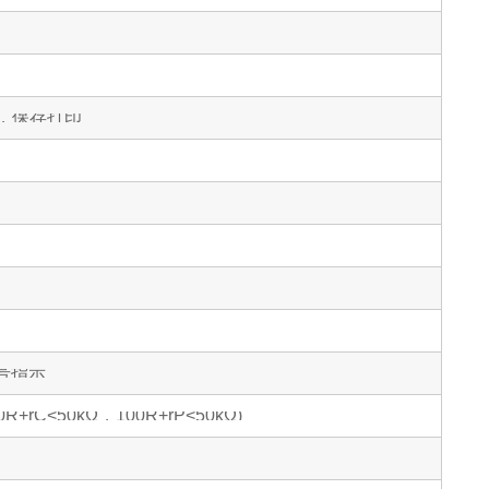
，保存打印
符号指示
C<50kΩ，100R+rP<50kΩ)