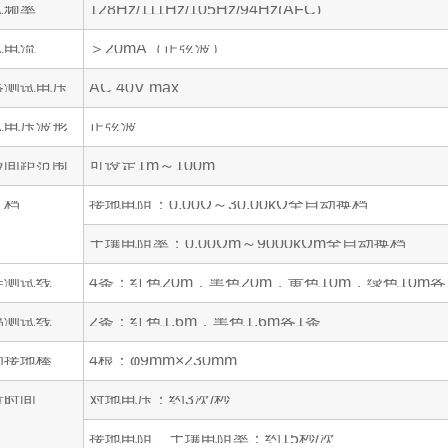
试频率
128Hz/111Hz/105Hz/94Hz(AFC)
试电流
＞20mA（正弦波）
路测试电压
AC 40V max
试电压波形
正弦波
极间距范围
可设定1m～100m
 档
接地电阻：0.00Ω～30.00kΩ全自动换档
土壤电阻率：0.00Ωm～9000kΩm全自动换档
准测试线
4条：红色20m，黑色20m，黄色10m，绿色10m各
易测试线
2条：红色1.6m，黑色1.6m各1条
助接地棒
4根：φ9mm×230mm
量时间
对地电压：约3次/秒
接地电阻、土壤电阻率：约15秒/次