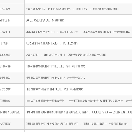
量次数
5000次以上(短路测试，测1次，停30秒再测)
路电压
AC 600V以下测量
讯接口
具有USB接口，软件监控，存储数据可以上传电脑
讯 线
USB通讯线1条，长1.5m
据存储
300组，显示“FULL"符号表示存储已满
据保持
保持数据时“HOLD"符号指示
据查阅
查阅数据时“READ"符号指示
出显示
超量程溢出时“OL"符号指示
扰测试
自动识别干扰信号，干扰电压高于5V时“NOISE"
助接地测试
具有辅助接地电阻值测试功能，0.00KΩ～30kΩ(100R+r
警功能
测量值超过报警设定值时，“嘟--嘟--嘟--"报警提示