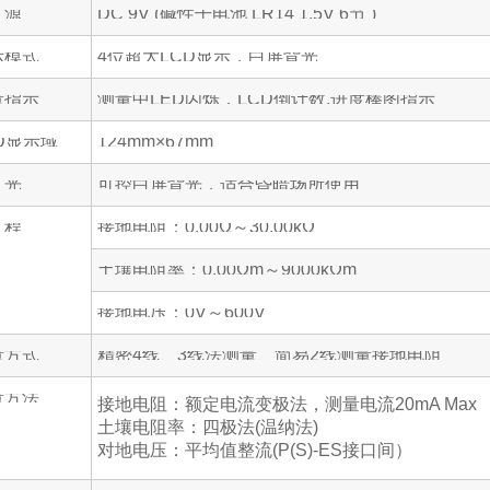
 源
DC 9V (碱性干电池 LR14 1.5V 6节 )
示模式
4位超大LCD显示，白屏背光
量指示
测量中LED闪烁，LCD倒计数,进度棒图指示
D显示域
124mm×67mm
 光
可控白屏背光，适合昏暗场所使用
 程
接地电阻：0.00Ω～30.00kΩ
土壤电阻率：0.00Ωm～9000kΩm
接地电压：0V～600V
量方式
精密4线、3线法测量、简易2线测量接地电阻
量方法
接地电阻：额定电流变极法，测量电流20mA Max
土壤电阻率：四极法(温纳法)
对地电压：平均值整流(P(S)-ES接口间）