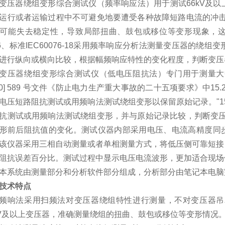
变压器绕组变形综合测试仪（频率响应法）用于测试
66kV
及以
运行或者运输过程中不可避免地要遭受各种故障短路电流的冲击
可能失去稳定性，导致局部扭曲、鼓包或移位等变形现象，
6
、标准
IEC60076-18
采用频率响应分析法测量变压器的绕组变
进行纵向或横向比较，根据幅频响应特性的变化程度，判断变压
变压器绕组变形综合测试仪（低电压阻抗法）专门用于测量大
0] 589
号文件《防止电力生产重大事故的二十五项要求》中
15.
电压短路阻抗测试或用频响法测试绕组变形以保留原始记录。"
1
抗测试或用频响法测试绕组变形，并与原始记录比较，判断变压
形前后阻抗值的变化。测试仪器内部采用电压、电流高精度同
该仪器采用三相自动测量或者单相测量方式，将低压侧可靠短接
阻抗误差百分比。测试过程中显示电压电流波形，更加适合现场
本系统由测量部分和分析软件部分组成，分析部分由笔记本电脑
技术特点
频响法采用扫频法对变压器绕组特性进行测量，不对变压器吊
V
及以上变压器，准确测量绕组的扭曲、鼓包或移位等变形情况