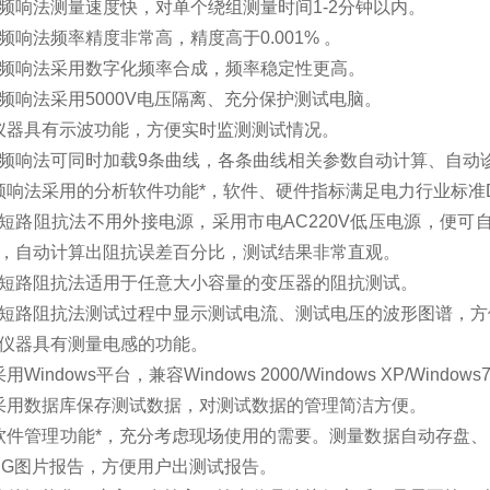
频响法测量速度快，对单个绕组测量时间
1-2
分钟以内。
频响法频率精度非常高，精度高于
0.001%
。
频响法采用数字化频率合成，频率稳定性更高。
频响法采用
5000V
电压隔离、充分保护测试电脑。
仪器具有示波功能，方便实时监测测试情况。
频响法可同时加载
9
条曲线，各条曲线相关参数自动计算、自动
频响法采用的分析软件功能*，软件、硬件指标满足电力行业标准
短路阻抗法不用外接电源，采用市电
AC220V
低压电源，便可
，自动计算出阻抗误差百分比，测试结果非常直观。
短路阻抗法适用于任意大小容量的变压器的阻抗测试。
短路阻抗法测试过程中显示测试电流、测试电压的波形图谱，方
仪器具有测量电感的功能。
采用
Windows
平台，兼容
Windows 2000/Windows XP/Windows7
采用数据库保存测试数据，对测试数据的管理简洁方便。
软件管理功能*，充分考虑现场使用的需要。测量数据自动存盘、
PG
图片报告，方便用户出测试报告。