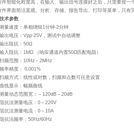
软件智能化程度高，在输入、输出信号连接好之后，只需要按一
软件界面简洁直观。分析、存储、报告导出、打印等菜单，只有
技术参数
测量速度：单相绕组
1
分钟
-2
分钟
输出电压：
Vpp-25V
，测试中自动调整
输出阻抗：
50
Ω
输入阻抗：
1M
Ω （响应通道内置
50
Ω匹配电阻）
扫频范围：
10Hz
－
2MHz
频率精度：
0.001%
扫频方式：线性或对数，扫频和点数可任意设置
曲线显示：幅频曲线
测量动态范围宽：－
120dB
～
20dB
阻抗法测量电压：
0
～
220V
阻抗法测量电流：
0
～
10A
阻抗法频率：
50Hz/60Hz