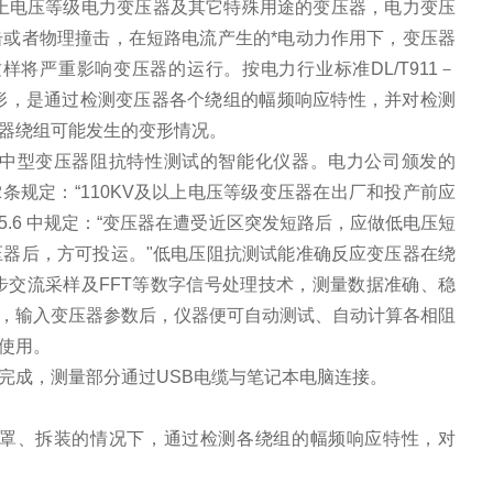
上电压等级电力变压器及其它特殊用途的变压器，电力变压
或者物理撞击，在短路电流产生的*电动力作用下，变压器
这样将严重影响变压器的运行。按电力行业标准
DL/T911
－
形，是通过检测变压器各个绕组的幅频响应特性，并对检测
器绕组可能发生的变形情况。
中型变压器阻抗特性测试的智能化仪器。电力公司颁发的
2
条规定：“
110KV
及以上电压等级变压器在出厂和投产前应
5.6
中规定：“变压器在遭受近区突发短路后，应做低电压短
器后，方可投运。"低电压阻抗测试能准确反应变压器在绕
步交流采样及
FFT
等数字信号处理技术，测量数据准确、稳
，输入变压器参数后，仪器便可自动测试、自动计算各相阻
使用。
完成，测量部分通过
USB
电缆与笔记本电脑连接。
罩、拆装的情况下，通过检测各绕组的幅频响应特性，对
。