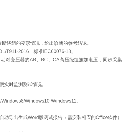
诊断绕组的变形情况，给出诊断的参考结论。
DL/T911-2016
、标准
IEC60076-18
。
自动对变压器的
AB
、
BC
、
CA
高压绕组施加电压，同步采集
便实时监测测试情况。
/Windows8/Windows10 /Windows11
。
自动导出生成
Word
版测试报告（需安装相应的
Office
软件）