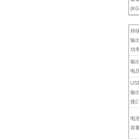
(KG
持
输
功
输
电
US
输
接
电
容