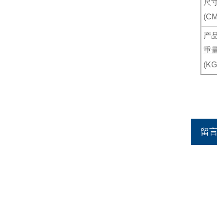
尺
(CM
产
重
(KG
留