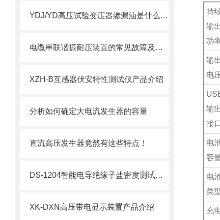
持
YDJ/YD高压试验变压器渗漏油是什么原因？
输
功
电缆串联谐振耐压装置的常见故障及解决方法
输
电
XZH-B互感器伏安特性测试仪产品介绍
US
输
分析如何确定大电流发生器的容量
接
电
直流高压发生器竟然有这些特点！
容
DS-1204智能电导绝缘子盐密度测试仪的特点及技术参数
电
类
XK-DXN高压带电显示装置产品介绍
充