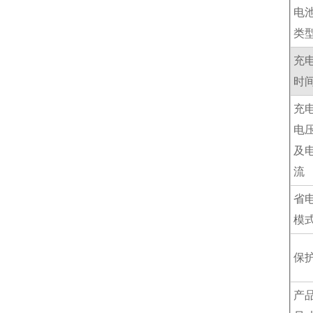
电
类
充
时
充
电
及
流
省
模
保
产