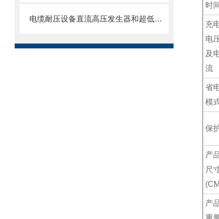
时
电缆耐压设备直流高压发生器和超低频高压发生器两者之间的区别！
充
电
及
流
省
模
保
产
尺
(CM
产
重