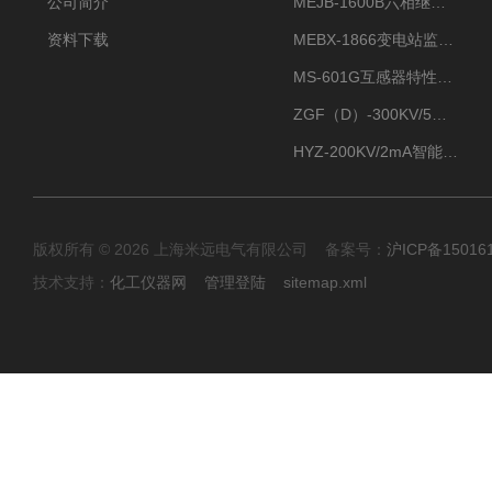
公司简介
MEJB-1600B六相继电保护测试仪
资料下载
MEBX-1866变电站监控信息一体化验收装置
MS-601G互感器特性综合测试仪
ZGF（D）-300KV/5mA直流高压发生器
HYZ-200KV/2mA智能型直流高压发生器
版权所有 © 2026 上海米远电气有限公司 备案号：
沪ICP备15016
技术支持：
化工仪器网
管理登陆
sitemap.xml