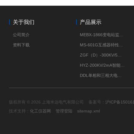
关于我们
产品展示
公司简介
MEBX-1866变电站监控信息一体化验收装置
资料下载
MS-601G互感器特性综合测试仪
ZGF（D）-300KV/5mA直流高压发生器
HYZ-200KV/2mA智能型直流高压发生器
DDL单相和三相大电流发生器及配套负载装置
版权所有 © 2026 上海米远电气有限公司 备案号：
沪ICP备15016
技术支持：
化工仪器网
管理登陆
sitemap.xml