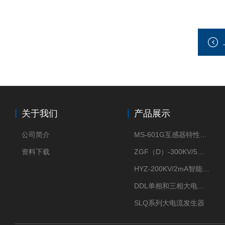
关于我们
产品展示
公司简介
MS-601G互感器特性综合测试仪
资料下载
ZGF（D）-300KV/5mA直流高压发生器
HYZ-200KV/2mA智能型直流高压发生器
DDL单相和三相大电流发生器及配套负载装置
SLQ系列大电流发生器