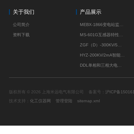
关于我们
产品展示
公司简介
MEBX-1866变电站监控信息一体化验收装置
资料下载
MS-601G互感器特性综合测试仪
ZGF（D）-300KV/5mA直流高压发生器
HYZ-200KV/2mA智能型直流高压发生器
DDL单相和三相大电流发生器及配套负载装置
版权所有 © 2026 上海米远电气有限公司 备案号：
沪ICP备15016
技术支持：
化工仪器网
管理登陆
sitemap.xml