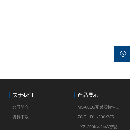
关于我们
产品展示
公司简介
MS-601G互感器特性综合测试仪
资料下载
ZGF（D）-300KV/5mA直流高压发生器
HYZ-200KV/2mA智能型直流高压发生器