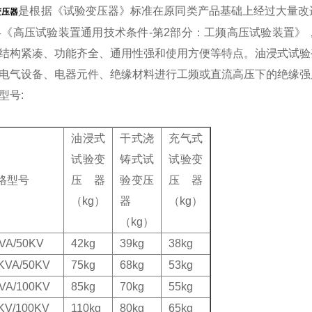
是根据《试验变压器》标准在原同类产品基础上经过大量改进后
变压器
04《高压试验装置通用技术条件-第2部分：工频高压试验装置
结构紧凑、功能齐全、通用性强和使用方便等特点。油浸式试验
电气设备、电器元件、绝缘材料进行工频或直流高压下的绝缘强
型号
:
油浸式
干式浇
充气式
试验变
铸式试
试验变
格
型号
压器
验变压
压器
（
kg
）
器
（
kg
）
（
kg
）
VA/50KV
42kg
39kg
38kg
KVA/50KV
75kg
68kg
53kg
VA/100KV
85kg
70kg
55kg
KV/100KV
110kg
80kg
65kg