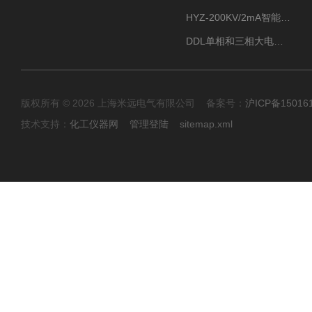
HYZ-200KV/2mA智能型直流高压发生器
DDL单相和三相大电流发生器及配套负载装置
版权所有 © 2026 上海米远电气有限公司 备案号：
沪ICP备15016
技术支持：
化工仪器网
管理登陆
sitemap.xml