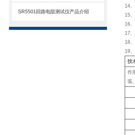
14
、
SR5501回路电阻测试仪产品介绍
15
、
16
、
17
、
18
、
19
、
技
作
弧