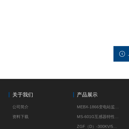
关于我们
产品展示
公司简介
MEBX-1866变电站监控信息一体化验收装置
资料下载
MS-601G互感器特性综合测试仪
ZGF（D）-300KV/5mA直流高压发生器