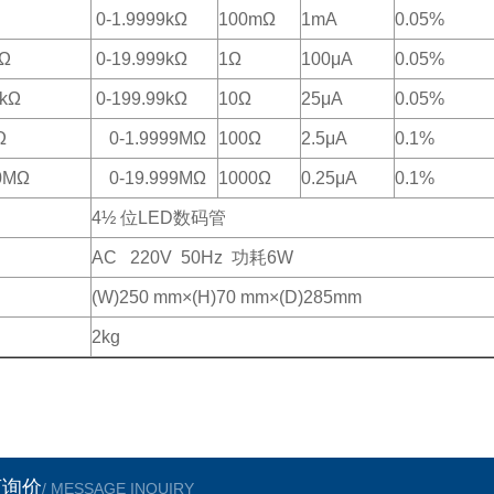
0-1.9999k
Ω
100m
Ω
1mA
0.05%
Ω
0-19.999k
Ω
1
Ω
100
μ
A
0.05%
k
Ω
0-199.99k
Ω
10
Ω
25
μ
A
0.05%
Ω
0-1.9999M
Ω
100
Ω
2.5
μ
A
0.1%
M
Ω
0-19.999M
Ω
1000
Ω
0.25
μ
A
0.1%
4
½ 位
LED
数码管
AC 220V 50Hz
功耗
6W
(W)250 mm
×
(H)70 mm
×
(D)285mm
2kg
言询价
/ MESSAGE INQUIRY