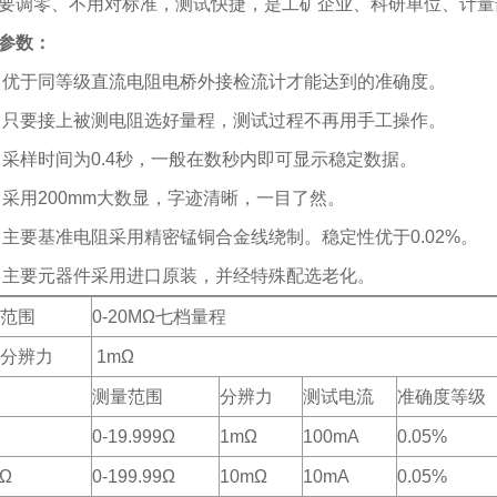
要调零、不用对标准，测试快捷，是工矿企业、科研单位、计量
参数：
优于同等级直流电阻电桥外接检流计才能达到的准确度。
只要接上被测电阻选好量程，测试过程不再用手工操作。
采样时间为
0.4
秒，一般在数秒内即可显示稳定数据。
采用
200mm
大数显，字迹清晰，一目了然。
主要基准电阻采用精密锰铜合金线绕制。稳定性优于
0.02%
。
主要元器件采用进口原装，并经特殊配选老化。
范围
0-20M
Ω七档量程
分辨力
1m
Ω
测量范围
分辨力
测试电流
准确度等级
0-19.999
Ω
1m
Ω
100mA
0.05%
Ω
0-199.99
Ω
10m
Ω
10mA
0.05%