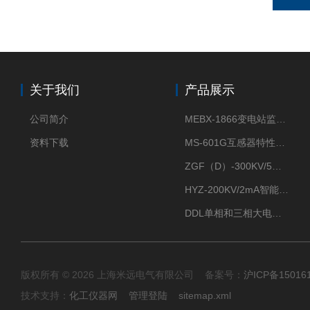
关于我们
产品展示
公司简介
MEBX-1866变电站监控信息一体化验收装置
资料下载
MS-601G互感器特性综合测试仪
ZGF（D）-300KV/5mA直流高压发生器
HYZ-200KV/2mA智能型直流高压发生器
DDL单相和三相大电流发生器及配套负载装置
版权所有 © 2026 上海米远电气有限公司 备案号：
沪ICP备15016
技术支持：
化工仪器网
管理登陆
sitemap.xml