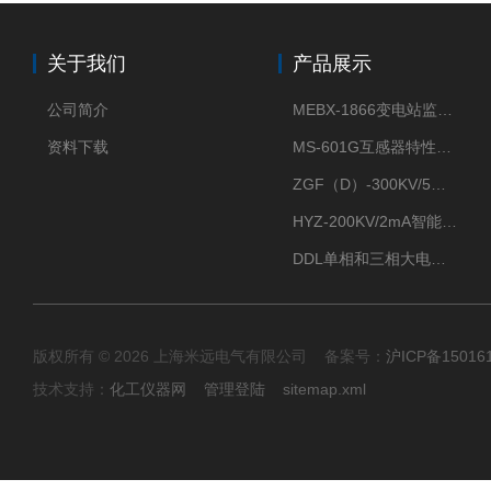
关于我们
产品展示
公司简介
MEBX-1866变电站监控信息一体化验收装置
资料下载
MS-601G互感器特性综合测试仪
ZGF（D）-300KV/5mA直流高压发生器
HYZ-200KV/2mA智能型直流高压发生器
DDL单相和三相大电流发生器及配套负载装置
版权所有 © 2026 上海米远电气有限公司 备案号：
沪ICP备15016
技术支持：
化工仪器网
管理登陆
sitemap.xml