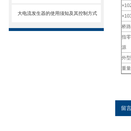
×
10
大电流发生器的使用须知及其控制方式
×
10
桥路
指零
源
外型
重量
留