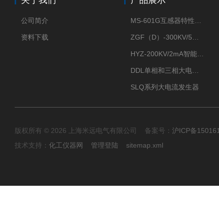
关于我们
产品展示
公司简介
MS-601G互感器特性综合测试仪
资料下载
ZGF（D）-300KV/5mA直流高压发生器
HYZ-200KV/2mA智能型直流高压发生器
DDL单相和三相大电流发生器及配套负载装置
SLQ系列大电流发生器
版权所有 © 2026 上海米远电气有限公司 备案号：
沪ICP备15016
技术支持：
化工仪器网
管理登陆
sitemap.xml