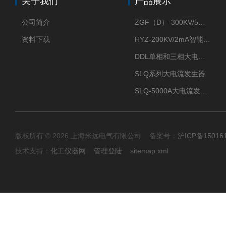
关于我们
产品展示
公司简介
ZGF（D）-300KV/5mA直流高压发生器
资料下载
HYZ-200KV/2mA智能型直流高压发生器
DDL单相和三相大电流发生器及配套负载装置
SLQ系列大电流发生器
SLQ-5000A大电流发生器
版权所有 © 2026 上海米远电气有限公司 备案号：
沪ICP备15016
技术支持：
化工仪器网
管理登陆
sitemap.xml