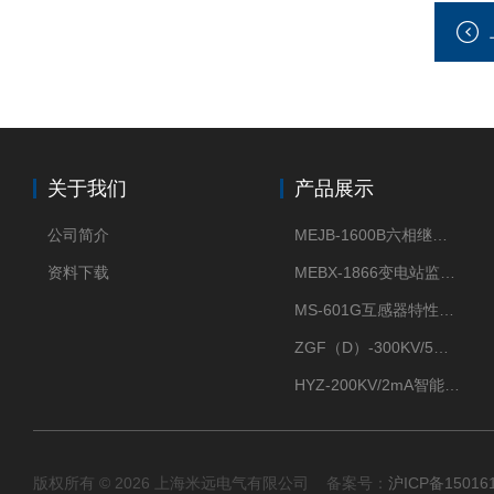
关于我们
产品展示
公司简介
MEJB-1600B六相继电保护测试仪
资料下载
MEBX-1866变电站监控信息一体化验收装置
MS-601G互感器特性综合测试仪
ZGF（D）-300KV/5mA直流高压发生器
HYZ-200KV/2mA智能型直流高压发生器
版权所有 © 2026 上海米远电气有限公司 备案号：
沪ICP备15016