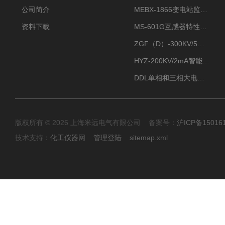
公司简介
MEBX-1866变电站监控信息一体化验收装置
资料下载
MS-601G互感器特性综合测试仪
ZGF（D）-300KV/5mA直流高压发生器
HYZ-200KV/2mA智能型直流高压发生器
DDL单相和三相大电流发生器及配套负载装置
版权所有 © 2026 上海米远电气有限公司 备案号：
沪ICP备15016
技术支持：
化工仪器网
管理登陆
sitemap.xml