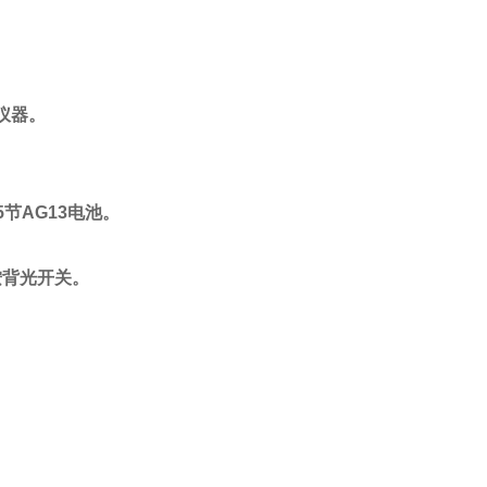
仪器。
5节AG13电池。
按背光开关。