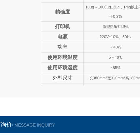
10µg～1000µg±3µg，1mg以
精确度
于0.3%
打印机
微型热敏打印机
电源
220V±10%、50Hz
功率
＜40W
使用环境温度
5～40℃
使用环境湿度
≤85%
外型尺寸
长380mm*宽310mm*高180m
重量
约6kg
言询价
/ MESSAGE INQUIRY