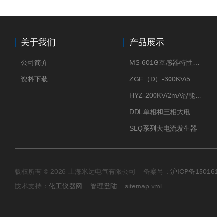
关于我们
产品展示
公司简介
MS-601G互感器特性综合测试仪
资料下载
ZGF（D）-300KV/5mA直流高压发生器
HYZ-200KV/2mA智能型直流高压发生器
DDL单相和三相大电流发生器及配套负载装置
SLQ系列大电流发生器
版权所有 © 2026 上海米远电气有限公司 备案号：
沪ICP备15016
技术支持：
化工仪器网
管理登陆
sitemap.xml