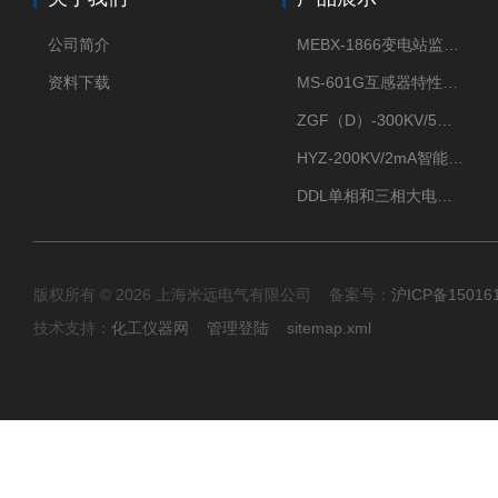
公司简介
MEBX-1866变电站监控信息一体化验收装置
资料下载
MS-601G互感器特性综合测试仪
ZGF（D）-300KV/5mA直流高压发生器
HYZ-200KV/2mA智能型直流高压发生器
DDL单相和三相大电流发生器及配套负载装置
版权所有 © 2026 上海米远电气有限公司 备案号：
沪ICP备15016
技术支持：
化工仪器网
管理登陆
sitemap.xml