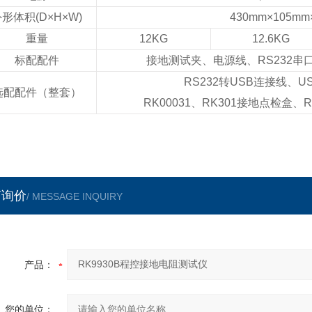
形体积(D×H×W)
430mm×105mm
重量
12KG
12.6KG
标配配件
接地测试夹、电源线、RS232
RS232转USB连接线、
选配配件（整套）
RK00031、RK301接地点检盒、
言询价
/ MESSAGE INQUIRY
产品：
您的单位：