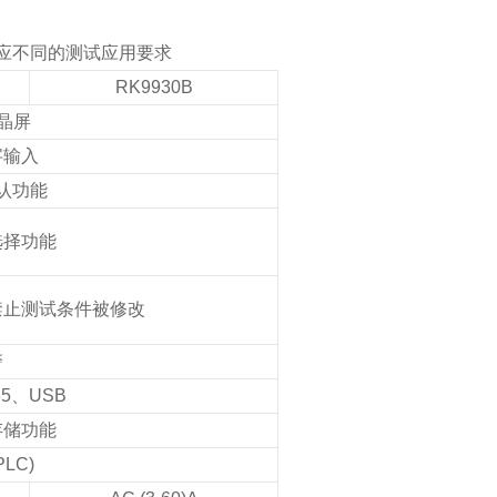
应不同的测试应用要求
RK9930B
液晶屏
字输入
认功能
选择功能
禁止测试条件被修改
警
85、USB
存储功能
PLC)