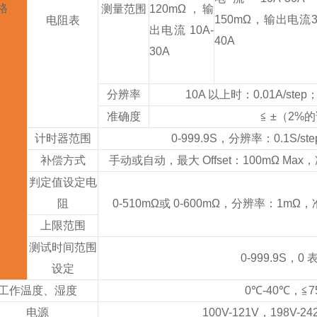
格
测量范围
120mΩ，
输
150mΩ，
输出电流3
电阻表
出电流 10A-
40A
30A
分辨率
10A 以上时：0.01A/step
准确度
≦ ±（2%
计时器范围
0-999.9S，分辨率：0.1S/s
补偿方式
手动或自动，最大 Offset：100mΩ Max
判定值设定电
阻
0-510mΩ或 0-600mΩ，分辨率：1mΩ
上限范围
测试时间范围
0-999.9S，0
设定
工作温度、湿度
0℃-40℃，≦7
电源
100V-121V，198V-24