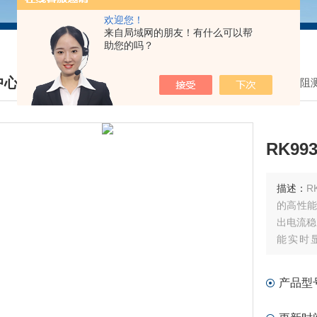
欢迎您！
来自局域网的朋友！有什么可以帮
助您的吗？
中心
我的位置：
首页
>
产品中心
>
接地电阻
DUCTS CENTER
RK9
描述：
R
的高性能
出电流稳
能实时
RS232
成综合测
产品型