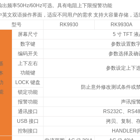
输出频率50Hz/60Hz可选。具有电阻上下限报警功能
中英文双语操作界面，适应不同用户的需求 支持大容量存储，适
型号
RK9930
RK9930A
屏幕尺寸
5 寸 TFT 
数字键
参数设置数
编码开关
参数选择及确
上下左右
基
参数设定上下
功能键
本
功
LOCK 键盘
防止意外修改测试条件或
能
锁定功能
报警功能
声讯报
通讯接口
RS232C、RS4
USB 接口
拷贝、复制、
控制接口
HANDLER(