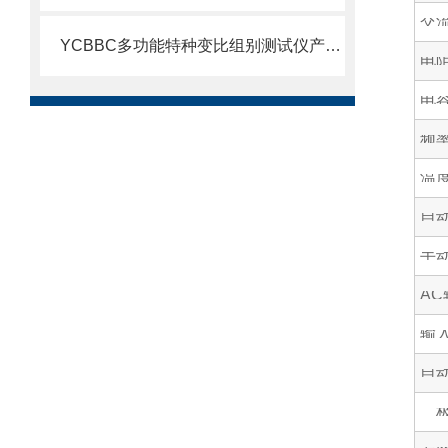
交
YCBBC多功能特种变比组别测试仪产品介绍
电
电
频
温
自
手
A
输
自
二