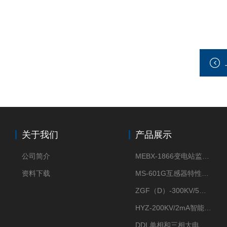
关于我们
产品展示
公司简介
MEBX-1866变电站监控信息一体化验收装置
资料下载
MS-601G互感器特性综合测试仪
ZGF（D）-300KV/5mA直流高压发生器
HYZ-200KV/2mA智能型直流高压发生器
DDL单相和三相大电流发生器及配套负载装置