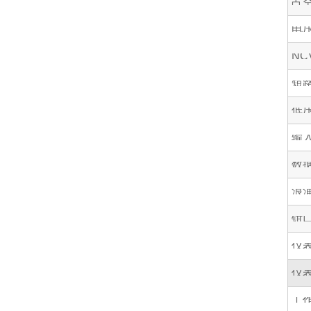
占
电
N
短
低
输
数
浪
钳
仪
仪
工