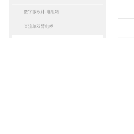
数字微欧计-电阻箱
直流单双臂电桥
全部产品分类
产
标题
相关文章
产品
RELATED ARTICLES
产品
变压器直流电阻测试仪测试步骤
ZX
面板
无线高压核相仪主要用途