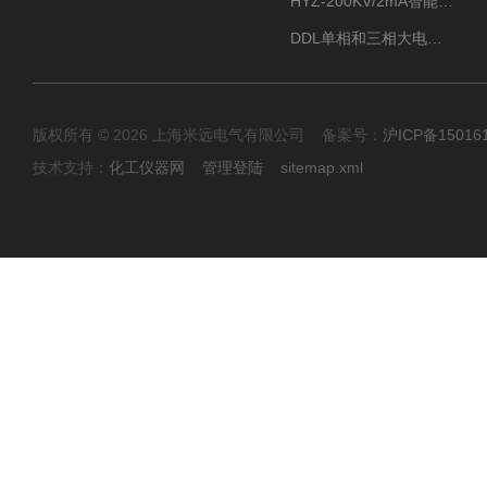
HYZ-200KV/2mA智能型直流高压发生器
DDL单相和三相大电流发生器及配套负载装置
版权所有 © 2026 上海米远电气有限公司 备案号：
沪ICP备15016
技术支持：
化工仪器网
管理登陆
sitemap.xml