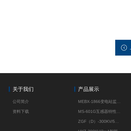
关于我们
产品展示
公司简介
MEBX-1866变电站监控信息一体化验收装置
资料下载
MS-601G互感器特性综合测试仪
ZGF（D）-300KV/5mA直流高压发生器