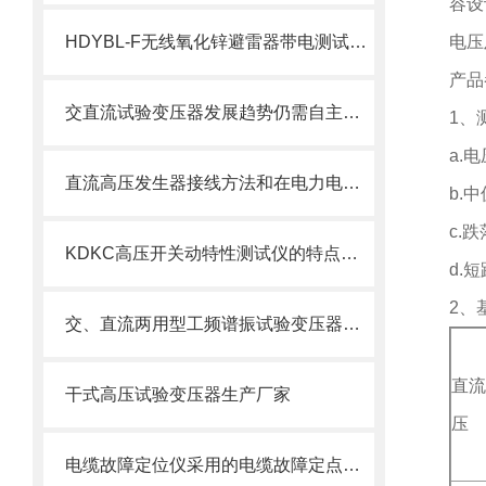
容设
HDYBL-F无线氧化锌避雷器带电测试仪产品介绍
电压
产品
交直流试验变压器发展趋势仍需自主创新
1
、
a.
电
直流高压发生器接线方法和在电力电缆试验中的作用分析
b.
中
c.
跌
KDKC高压开关动特性测试仪的特点及技术参数
d.
短
2
、
交、直流两用型工频谱振试验变压器的应用
直流
干式高压试验变压器生产厂家
压
电缆故障定位仪采用的电缆故障定点新理论