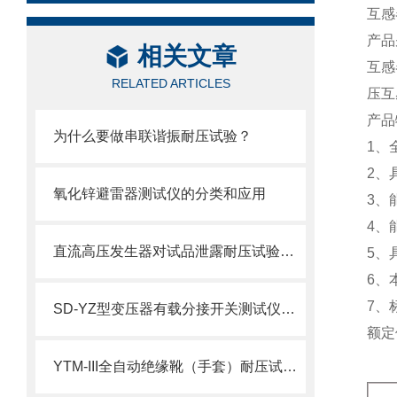
互感
产品
相关文章
互感
RELATED ARTICLES
压互
产品
为什么要做串联谐振耐压试验？
1
、
2
、
氧化锌避雷器测试仪的分类和应用
3
、
4
、
直流高压发生器对试品泄露耐压试验的方法要点
5
、
6
、
7
、
SD-YZ型变压器有载分接开关测试仪产品介绍
额定
YTM-III全自动绝缘靴（手套）耐压试验装置