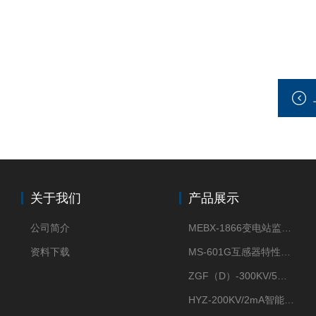
关于我们
产品展示
公司简介
MEBX-1866变电站监控信息一体化验收装置
资料下载
MS-601G互感器特性综合测试仪
ZGF（D）-300KV/5mA直流高压发生器
HYZ-200KV/2mA智能型直流高压发生器