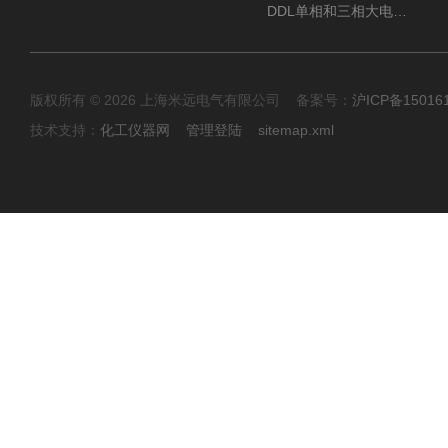
DDL单相和三相大电流发生器及配套负载装置
版权所有 © 2026 上海米远电气有限公司 备案号：
沪ICP备15016
技术支持：
化工仪器网
管理登陆
sitemap.xml