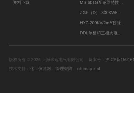
资料下载
MS-601G互感器特性综合测试仪
ZGF（D）-300KV/5mA直流高压发生器
HYZ-200KV/2mA智能型直流高压发生器
DDL单相和三相大电流发生器及配套负载装置
版权所有 © 2026 上海米远电气有限公司 备案号：
沪ICP备15016
技术支持：
化工仪器网
管理登陆
sitemap.xml