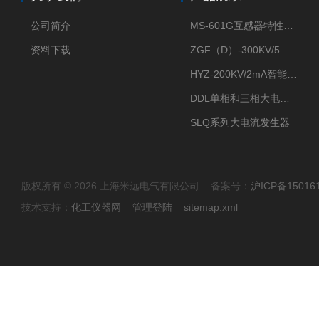
公司简介
MS-601G互感器特性综合测试仪
资料下载
ZGF（D）-300KV/5mA直流高压发生器
HYZ-200KV/2mA智能型直流高压发生器
DDL单相和三相大电流发生器及配套负载装置
SLQ系列大电流发生器
版权所有 © 2026 上海米远电气有限公司 备案号：
沪ICP备15016
技术支持：
化工仪器网
管理登陆
sitemap.xml