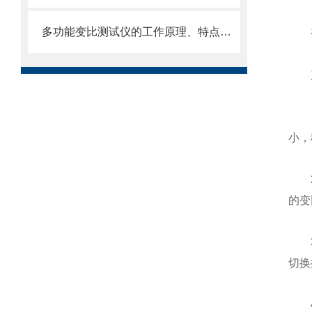
多功能变比测试仪的工作原理、特点说明
变压
产
1、
小，
2、
的变
3、
切换
4、