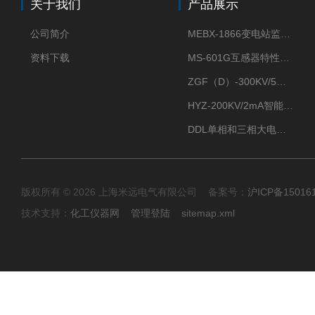
关于我们
产品展示
公司简介
MEBX-1866变电站监控信息一体化验收装置
资料下载
MS-601G互感器特性综合测试仪
ZGF（D）-300KV/5mA直流高压发生器
HYZ-200KV/2mA智能型直流高压发生器
DDL单相和三相大电流发生器及配套负载装置
版权所有 © 2026 上海米远电气有限公司 备案号：
沪ICP备15016
技术支持：
化工仪器网
管理登陆
sitemap.xml