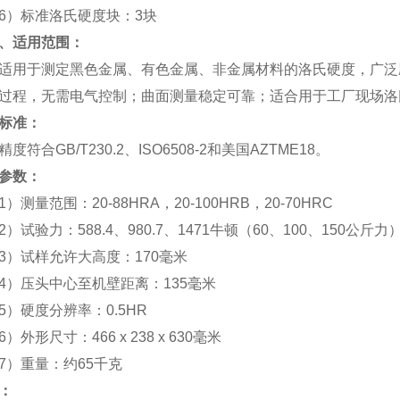
6
）标准洛氏硬度块：
3
块
、适用范围：
于测定黑色金属、有色金属、非金属材料的洛氏硬度，广泛应
过程，无需电气控制；曲面测量稳定可靠；适合用于工厂现场洛
标准：
度符合
GB/T230.2
、
ISO6508-2
和美国
AZTME18
。
参数：
1
）测量范围：
20-88HRA
，
20-100HRB
，
20-70HRC
2
）试验力：
588.4
、
980.7
、
1471
牛顿（
60
、
100
、
150
公斤力
3
）试样允许大高度：
170
毫米
4
）压头中心至机壁距离：
135
毫米
5
）硬度分辨率：
0.5HR
6
）外形尺寸：
466 x 238 x 630
毫米
7
）重量：约
65
千克
：