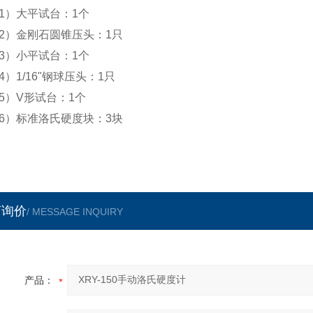
1
）大平试台：
1
个
2
）金刚石圆锥压头：
1
只
3
）小平试台：
1
个
4
）
1/16
"钢球压头：
1
只
5
）
V
形试台：
1
个
6
）标准洛氏硬度块：
3
块
言询价
/ MESSAGE INQUIRY
产品：