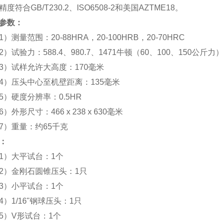
度符合
GB/T230.2
、
ISO6508-2
和美国
AZTME18
。
参数：
1
）测量范围：
20-88HRA
，
20-100HRB
，
20-70HRC
2
）试验力：
588.4
、
980.7
、
1471
牛顿（
60
、
100
、
150
公斤力
3
）试样允许大高度：
170
毫米
4
）压头中心至机壁距离：
135
毫米
5
）硬度分辨率：
0.5HR
6
）外形尺寸：
466 x 238 x 630
毫米
7
）重量：约
65
千克
：
1
）大平试台：
1
个
2
）金刚石圆锥压头：
1
只
3
）小平试台：
1
个
4
）
1/16
"钢球压头：
1
只
5
）
V
形试台：
1
个