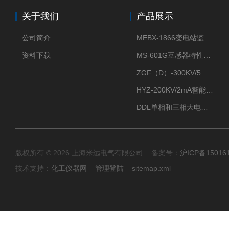
关于我们
产品展示
公司简介
MEBX-1866变电站监控信息一体化验收装置
资料下载
MS-601G互感器特性综合测试仪
ZGF（D）-300KV/5mA直流高压发生器
HYZ-200KV/2mA智能型直流高压发生器
DDL单相和三相大电流发生器及配套负载装置
版权所有 © 2026 上海米远电气有限公司 备案号：
沪ICP备15016
技术支持：
化工仪器网
管理登陆
sitemap.xml