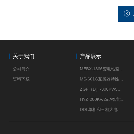
关于我们
产品展示
公司简介
MEBX-1866变电站监控信息一体化验收装置
资料下载
MS-601G互感器特性综合测试仪
ZGF（D）-300KV/5mA直流高压发生器
HYZ-200KV/2mA智能型直流高压发生器
DDL单相和三相大电流发生器及配套负载装置