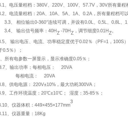
3.1、电压量程档：380V、220V、100V、57.7V，30V所有
3.2、电流量程档：20A、10A、5A、1A、0.2A，所有量程档
3.3、 相位输出0-360°连续可调，并设有0.0L、0.5L、0.8L、
3.4、 输出信号频率：40H
-70H
，调节细度0.01H
。
Z
Z
Z
3.5、 输出电压、电流、功率稳定度优于0.02％（PF=1，1
于0.5％）；
6、所有电参数一屏显示，显示准确度0.05％；
3.7、输出功率：每相电压： 20VA
每相电流：
20VA
3.8、供电电源： 220V±10%，最大功耗300VA；
3.9、工作环境温度：20℃±10℃； 湿度：35-85％；
3
3.10、仪器体积：449×455×177mm
3.11、仪器重量：18Kg