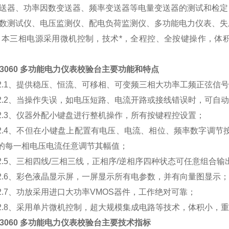
送器、功率因数变送器、频率变送器等电量变送器的测试和检定
数测试仪、电压监测仪、配电负荷监测仪、多功能电力仪表、失
本三相电源采用微机控制，技术*，全程控、全按键操作，体
R3060 多功能电力仪表校验台
主要功能和特点
2.1、提供稳压、恒流、可移相、可变频三相大功率工频正弦信
2.2、当操作失误，如电压短路、电流开路或接线错误时，可自
2.3、仪器外配小键盘进行整机操作，所有按键程控设置；
2.4、不但在小键盘上配置有电压、电流、相位、频率数字调
的每一相电压电流任意调节其幅值；
2.5、三相四线/三相三线，正相序/逆相序四种状态可任意组合输
2.6、彩色液晶显示屏，一屏显示所有电参数，并有向量图显示；
2.7、功放采用进口大功率VMOS器件，工作绝对可靠；
2.8、采用单片微机控制，超大规模集成电路等技术，体积小，
R3060 多功能电力仪表校验台
主要技术指标