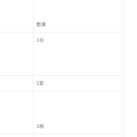
数量
1
台
1
套
1
根