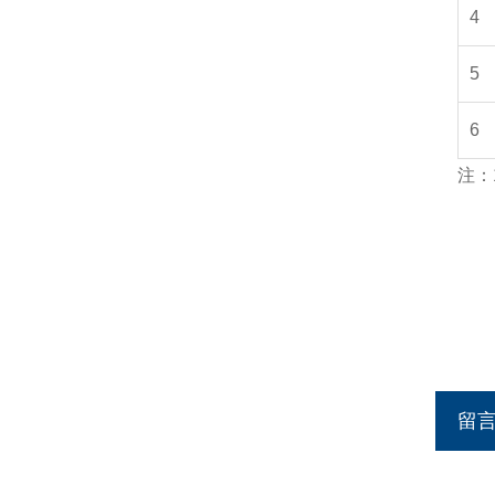
4
5
6
注：
留