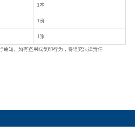
1
本
1
份
1
张
行通知。如有盗用或复印行为，将追究法律责任